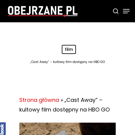
Skip
Men
searc
to
main
content
film
„Cast Away” – kultowy film dostępny na HBO GO
Strona główna
»
„Cast Away” –
kultowy film dostępny na HBO GO