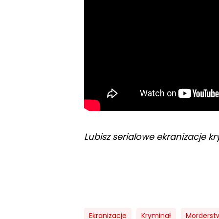
Lubisz serialowe ekranizacje 
Ekranizacje
Kryminał
Morderst