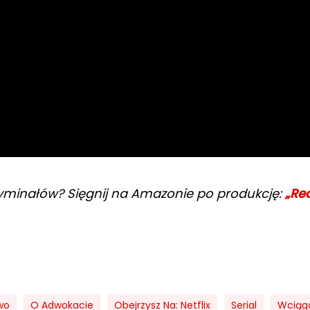
kryminałów? Sięgnij na Amazonie po produkcję:
„Re
wo
O Adwokacie
Obejrzysz Na: Netflix
Serial
Wciąg