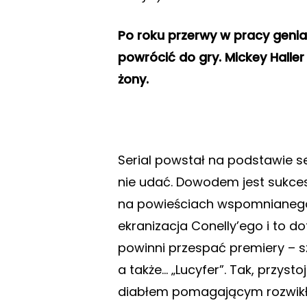
Po roku przerwy w pracy genia
powrócić do gry. Mickey Haller
żony.
Serial powstał na podstawie se
nie udać. Dowodem jest sukc
na powieściach wspomnianego au
ekranizacja Conelly’ego i to d
powinni przespać premiery – sz
a także… „Lucyfer”. Tak, przy
diabłem pomagającym rozwikł