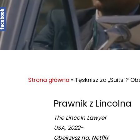
Zatwierdź enterem, wyjdź ESC
Strona główna
»
Tęsknisz za „Suits”? Obe
Prawnik z Lincolna
The Lincoln Lawyer
USA, 2022-
Obejrzysz na: Netflix