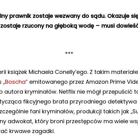
lny prawnik zostaje wezwany do sądu. Okazuje się
 zostaje rzucony na głęboką wodę – musi dowieść, 
***
rii książek Michaela Conelly’ego. Z takim materia
es
„Boscha”
emitowanego przez Amazon Prime Video
tora kryminałów. Netflix nie mógł przepuścić taki
otycząca fikcyjnego brata przyrodniego detektywa 
czególnie fani kryminałów, produkcji takich jak „S
stojny adwokat, który broni przestępców ma wiele 
ać krwawe zagadki.