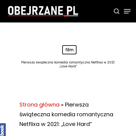
Skip
Men
searc
to
main
content
film
Pierwsza świąteczna komedia romantyczna Netflixa w 2021:
„Love Hard”
Strona główna
»
Pierwsza
świąteczna komedia romantyczna
Netflixa w 2021: „Love Hard”