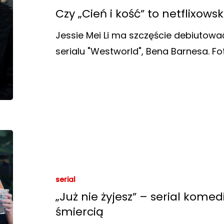
Czy „Cień i kość” to netflixows
Jessie Mei Li ma szczęście debiutowa
serialu "Westworld", Bena Barnesa. Fot
serial
„Już nie żyjesz” – serial komed
śmiercią