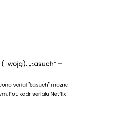
 (Twoją). „Łasuch” –
cono serial "Łasuch" można
Fot. kadr serialu Netflix