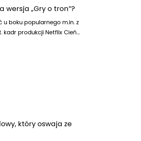
ka wersja „Gry o tron”?
ć u boku popularnego m.in. z
. kadr produkcji Netflix Cień…
iowy, który oswaja ze