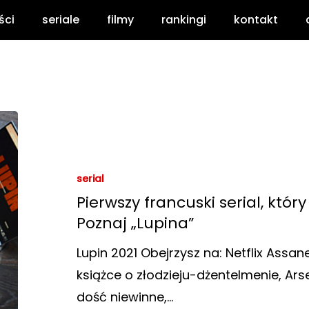
ści
seriale
filmy
rankingi
kontakt
serial
Pierwszy francuski serial, który
Poznaj „Lupina”
Lupin 2021 Obejrzysz na: Netflix Assa
książce o złodzieju-dżentelmenie, Arse
dość niewinne,…