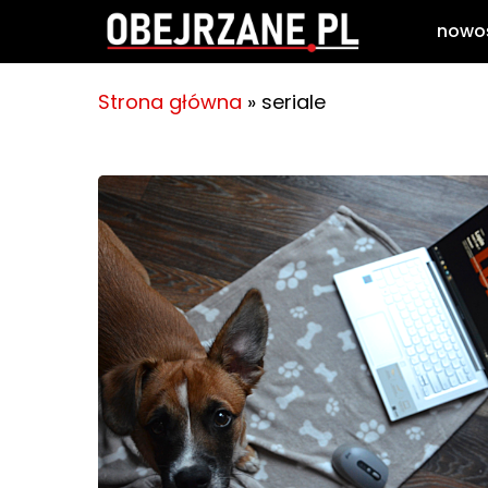
Skip
nowo
to
main
Strona główna
»
seriale
content