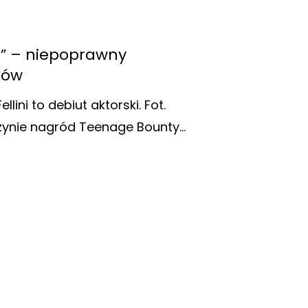
d” – niepoprawny
tków
llini to debiut aktorski. Fot.
wczynie nagród Teenage Bounty…