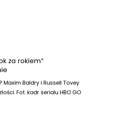
ok za rokiem”
ie
 Maxim Baldry i Russell Tovey
łości. Fot. kadr serialu HBO GO