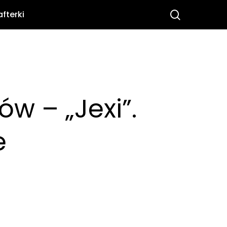
search
afterki
w – „Jexi”.
e