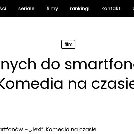
ści
seriale
filmy
rankingi
kontakt
film
onych do smartfonó
Komedia na czasi
rtfonów – „Jexi”. Komedia na czasie