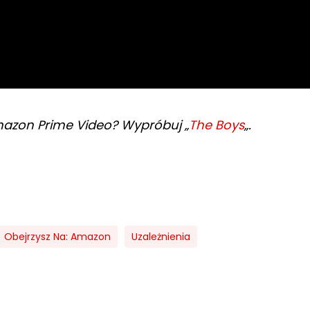
mazon Prime Video? Wypróbuj „
The Boys
„.
Obejrzysz Na: Amazon
Uzależnienia