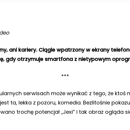
ideo
ny, ani kariery. Ciągle wpatrzony w ekrany telefonu 
się, gdy otrzymuje smartfona z nietypowym opro
***
larnych serwisach może wynikać z tego, że ktoś n
est ta, lekka z pozoru, komedia. Bezlitośnie poka
ano trochę potencjał „Jexi” i tak obraz ogląda si