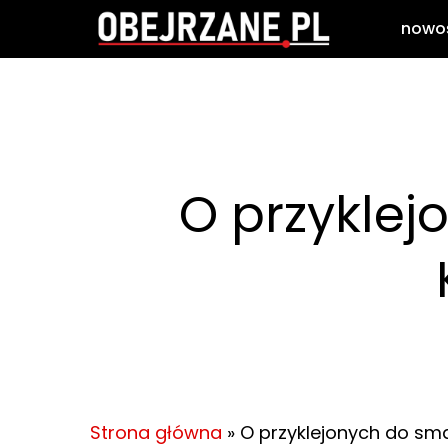
Skip
nowo
to
main
content
O przyklej
Strona główna
»
O przyklejonych do sma