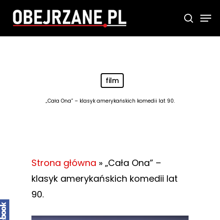
Skip
Men
searc
to
main
content
film
„Cała Ona” – klasyk amerykańskich komedii lat 90.
Strona główna
»
„Cała Ona” –
klasyk amerykańskich komedii lat
90.