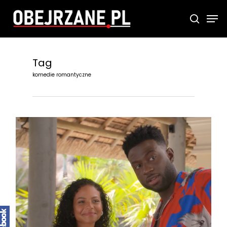
Skip
Men
searc
to
main
content
Tag
komedie romantyczne