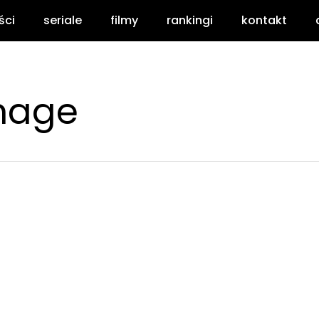
ści
seriale
filmy
rankingi
kontakt
nage