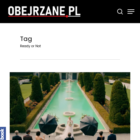
Skip
Men
searc
to
main
content
Tag
Ready or Not