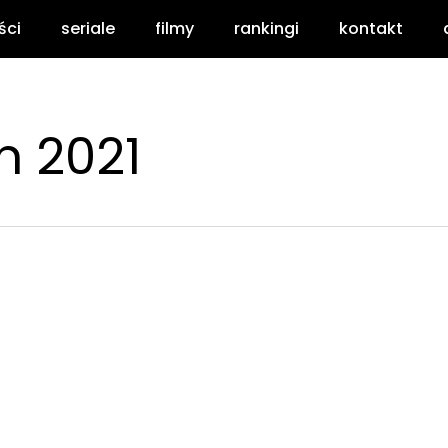
ści
seriale
filmy
rankingi
kontakt
n 2021